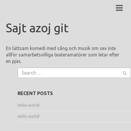
TEATERAMATORN -
טעאַטער־אַמאַטאָרן
Sajt azoj git
En lättsam komedi med sång och musik om sex inte
allför samarbetsvilliga teateramatörer som letar efter
en pjäs.
RECENT POSTS
Hello world!
Hello world!